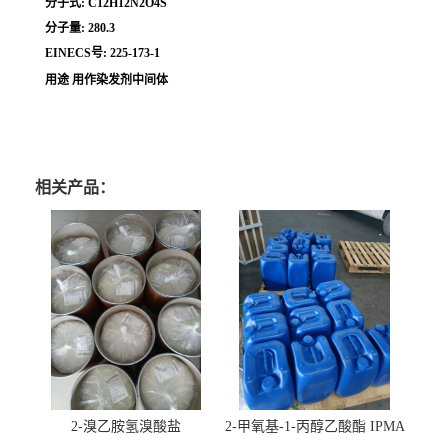
分子式: C12H12N2O4S
分子量: 280.3
EINECS号: 225-173-1
用途 用作染发剂中间体
相关产品：
2-溴乙胺氢溴酸盐
2-甲氧基-1-丙醇乙酸酯 IPMA