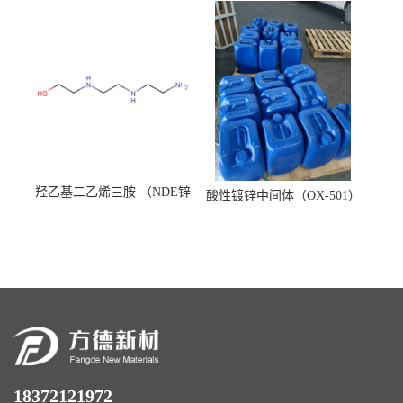
羟乙基二乙烯三胺 （NDE锌
酸性镀锌中间体（OX-501）
镍络合剂）
18372121972