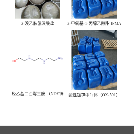
2-溴乙胺氢溴酸盐
2-甲氧基-1-丙醇乙酸酯 IPMA
羟乙基二乙烯三胺 （NDE锌
酸性镀锌中间体（OX-501）
镍络合剂）