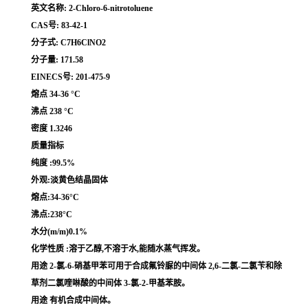
英文名称: 2-Chloro-6-nitrotoluene
CAS号: 83-42-1
分子式: C7H6ClNO2
分子量: 171.58
EINECS号: 201-475-9
熔点 34-36 °C
沸点 238 °C
密度 1.3246
质量指标
纯度 :99.5%
外观:淡黄色结晶固体
熔点:34-36°C
沸点:238°C
水分(m/m)0.1%
化学性质 :溶于乙醇,不溶于水,能随水蒸气挥发。
用途 2-氯-6-硝基甲苯可用于合成氟铃脲的中间体 2,6-二氯-二氯苄和除
草剂二氯喹啉酸的中间体 3-氯-2-甲基苯胺。
用途 有机合成中间体。