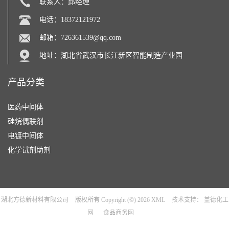
联系人：邱经理
电话：18372121972
邮箱：
726361539@qq.com
地址：湖北省武汉市长江新区智能制造产业园
产品分类
医药中间体
硅烷偶联剂
电镀中间体
化学试剂助剂
湖北方德新材料有限公司
版权所有 Copyright (©) 2026
XML
技术支持：
盖德化工
网
食品商务网