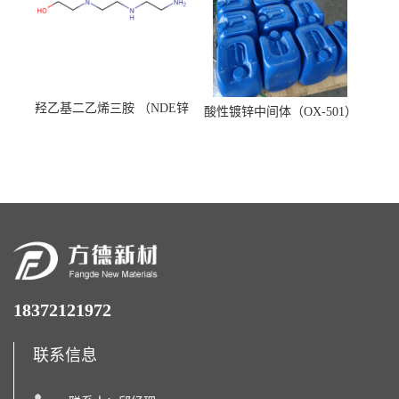
羟乙基二乙烯三胺 （NDE锌
酸性镀锌中间体（OX-501）
镍络合剂）
18372121972
联系信息