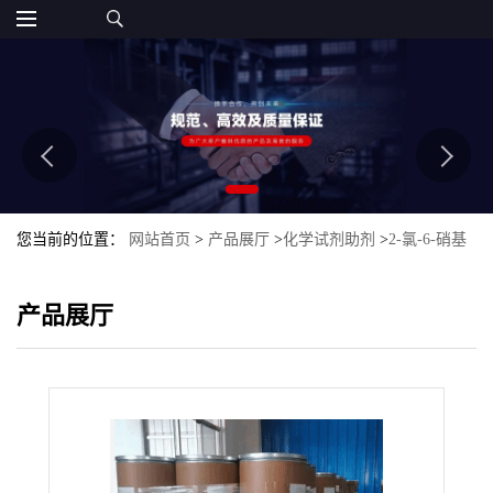
您当前的位置：
网站首页
>
产品展厅
>
化学试剂助剂
>
2-氯-6-硝基
甲苯
产品展厅