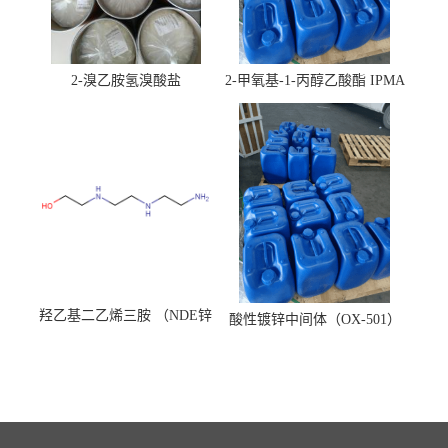
2-溴乙胺氢溴酸盐
2-甲氧基-1-丙醇乙酸酯 IPMA
羟乙基二乙烯三胺 （NDE锌
酸性镀锌中间体（OX-501）
镍络合剂）