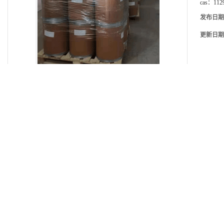
cas：
112
发布日期
更新日期
产品详请
产地
湖北
货号
无
品牌
方德