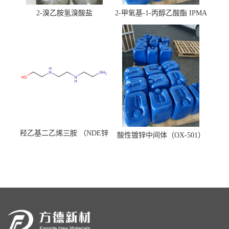
2-溴乙胺氢溴酸盐
2-甲氧基-1-丙醇乙酸酯 IPMA
羟乙基二乙烯三胺 （NDE锌
酸性镀锌中间体（OX-501）
镍络合剂）