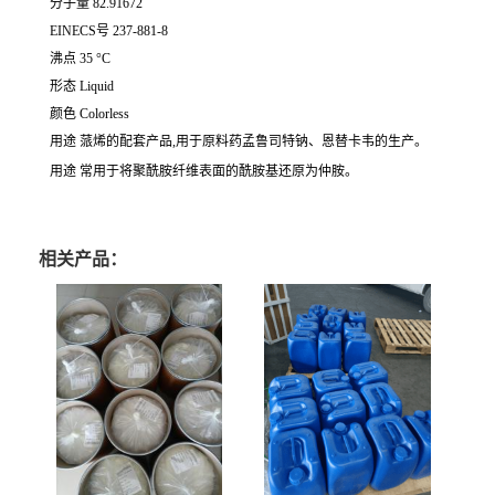
分子量 82.91672
EINECS号 237-881-8
沸点 35 °C
形态 Liquid
颜色 Colorless
用途 蒎烯的配套产品,用于原料药孟鲁司特钠、恩替卡韦的生产。
用途 常用于将聚酰胺纤维表面的酰胺基还原为仲胺。
相关产品：