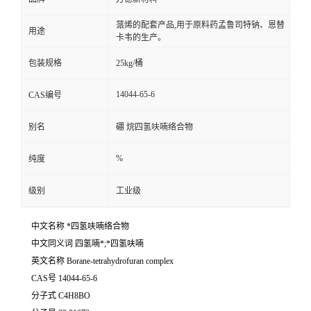
蒎烯的配套产品,用于原料药孟鲁司特钠、恩替
用途
卡韦的生产。
包装规格
25kg/桶
14044-65-6
CAS编号
别名
硼 烷四氢呋喃络合物
%
纯度
级别
工业级
中文名称 *四氢呋喃络合物
中文同义词 四氢喃*;*四氢呋喃
英文名称 Borane-tetrahydrofuran complex
CAS号 14044-65-6
分子式 C4H8BO