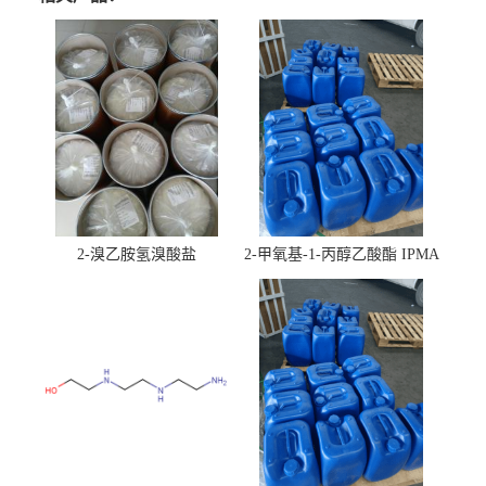
2-溴乙胺氢溴酸盐
2-甲氧基-1-丙醇乙酸酯 IPMA