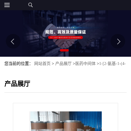
您当前的位置：
网站首页
>
产品展厅
>
医药中间体
>
1-[2-氨基-1-(4-
甲氧基苯基)乙基]环己醇盐酸盐
产品展厅