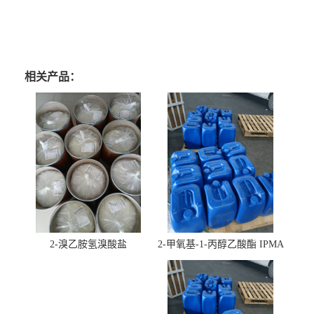
相关产品：
2-溴乙胺氢溴酸盐
2-甲氧基-1-丙醇乙酸酯 IPMA