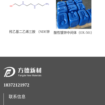
羟乙基二乙烯三胺 （NDE锌
酸性镀锌中间体（OX-501）
镍络合剂）
18372121972
联系信息