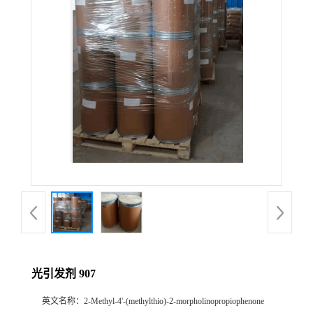
光引发剂 907
英文名称：
2-Methyl-4'-(methylthio)-2-morpholinopropiophenone