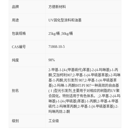
品牌
方德新材料
用途
UV固化型涂料和油墨
包装规格
25kg/桶 ;50kg/桶
71868-10-5
CAS编号
98%
纯度
2-甲基-1-[4-(甲基硫代)苯基]-2-(4-吗啉基)-1-丙
酮;艾加柯利907;2-甲基-1-(4-甲硫基苯基)-2-吗啉
基-1-丙酮;光引发剂 907;2-甲基-1-(4-甲硫基苯
基)-2-吗啉-1-丙酮IHT-PI 907一种高效的自由基
别名
(Ⅰ)型光引发剂,主要用于对相应的树脂的UV聚
合固化。特别适用于有色体系。.;2-甲基-2-(4-吗
啉基)-1-[4-(甲硫基)苯基]-1-丙酮;2-甲基-4-甲基
硫代-2-吗啉苯丙酮;2-甲基-1-[4-甲硫基苯基]-2-
吗啉丙烷-2-酮
级别
工业级