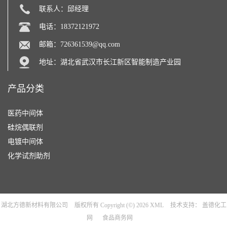
联系人：邱经理
电话：18372121972
邮箱：
726361539@qq.com
地址：湖北省武汉市长江新区智能制造产业园
产品分类
医药中间体
硅烷偶联剂
电镀中间体
化学试剂助剂
湖北方德新材料有限公司
版权所有 Copyright (©) 2026
XML
技术支持：
盖德化工
网
食品商务网