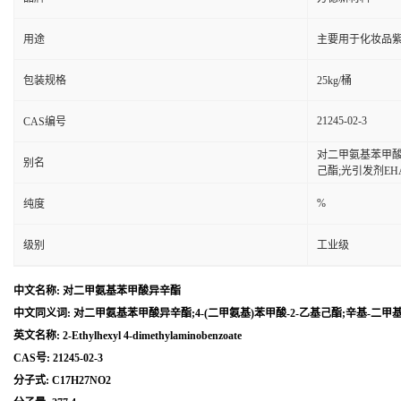
用途
主要用于化妆品
包装规格
25kg/桶
21245-02-3
CAS编号
对二甲氨基苯甲酸异辛
别名
己酯;光引发剂EH
%
纯度
级别
工业级
中文名称: 对二甲氨基苯甲酸异辛酯
中文同义词: 对二甲氨基苯甲酸异辛酯;4-(二甲氨基)苯甲酸-2-乙基己酯;辛基-二甲基-
英文名称: 2-Ethylhexyl 4-dimethylaminobenzoate
CAS号: 21245-02-3
分子式: C17H27NO2