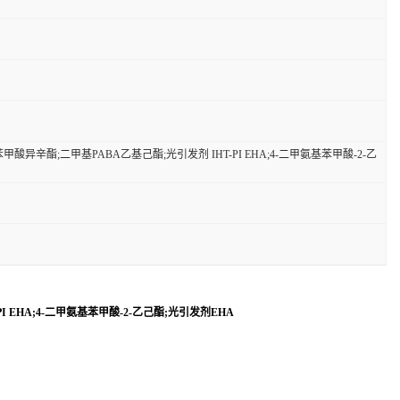
酸异辛酯;二甲基PABA乙基己酯;光引发剂 IHT-PI EHA;4-二甲氨基苯甲酸-2-乙
 EHA;4-二甲氨基苯甲酸-2-乙己酯;光引发剂EHA