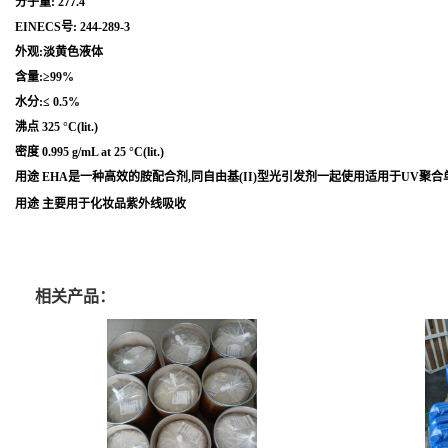
分子量: 277.4
EINECS号: 244-289-3
外观:淡黄色液体
含量:≥99%
水分:≤ 0.5%
沸点 325 °C(lit.)
密度 0.995 g/mL at 25 °C(lit.)
用途 EHA是一种高效的胺配合剂,同自由基(II)型光引发剂一起使用适用于UV聚
用途 主要用于化妆品紫外线吸收
相关产品：