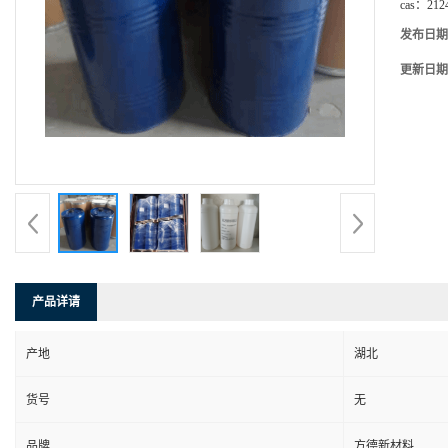
cas：
212
发布日期
更新日期
产品详请
产地
湖北
货号
无
品牌
方德新材料