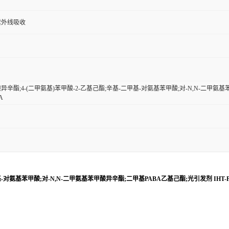
紫外线吸收
酯;4-(二甲氨基)苯甲酸-2-乙基己酯;辛基-二甲基-对氨基苯甲酸;对-N,N-二甲氨基苯甲
A
对氨基苯甲酸;对-N,N-二甲氨基苯甲酸异辛酯;二甲基PABA乙基己酯;光引发剂 IHT-PI