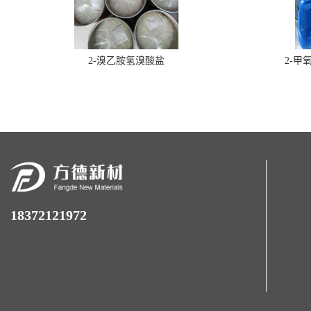
2-溴乙胺氢溴酸盐
2-甲
18372121972