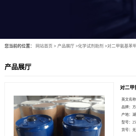
您当前的位置：
网站首页
>
产品展厅
>
化学试剂助剂
>
对二甲氨基苯甲
产品展厅
对二甲
英文名称
品牌：
方
产地：
湖
型号：
2
货号：
无