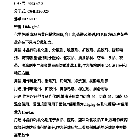
CAS号: 9005-67-8
分子式: C64H126O26
沸点 802.68°C
密度 1.044 g/mL
化学性质 本品为黄色蜡状固体,溶于水,硫酸及稀碱,HLB值为9.6,在某些
盐存在下具有分散能力。
用途 本品作为乳化剂、分散剂、稳定剂、扩散剂、柔软剂、抗静电
剂、防锈剂,整理剂用于医药、化妆品、油漆颜料、纺织、食品、农
药、洗涤剂生产和金属表面防锈清洗工业,作为降粘剂用以石油开采和
输送方面。
用途 用作乳化剂、消泡剂、润滑剂、净洗剂、抗静电剂等
用途 用作增溶剂、扩散剂、抗静电剂、稳定剂、润滑剂等
用途 作为O/W型食品乳化剂,单独使用或与司盘-60、司盘-65、司盘-80
混合使用。我国规定可用于面包,*使用量为2.5g/kg;在乳化香精中*使用
量为1.5g/kg。
用途 本品作为乳化剂用于食品、医药、塑料及化妆品工业,亦可作聚丙
烯腈纤维纺丝油剂的组分,作为纤维后加工柔软剂能消除纤维静电并提
高柔软性。