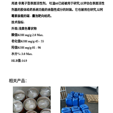
用途 非离子型表面活性剂。 吐温60已经被用于研究,以评估在表面活性
剂基的胶体给药系统功能的亲脂性成分的封装。它也被用在研究,以阿
霉素装载的磁 - 囊泡靶向给药。
技术指标:
外观:浅黄色膏状物
酸值KOH mg/g:2.0 Max.
皂化值KOH mg/g:45 - 55
羟值KOH mg/g:81 - 96
水分%:3.0 Max.
HLB值:14.9
相关产品：