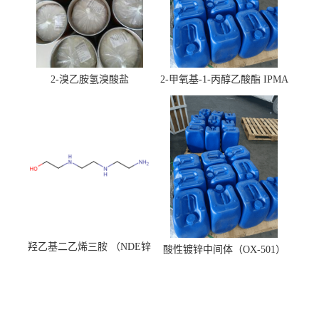
2-溴乙胺氢溴酸盐
2-甲氧基-1-丙醇乙酸酯 IPMA
羟乙基二乙烯三胺 （NDE锌
酸性镀锌中间体（OX-501）
镍络合剂）