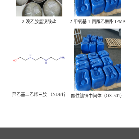
2-溴乙胺氢溴酸盐
2-甲氧基-1-丙醇乙酸酯 IPMA
羟乙基二乙烯三胺 （NDE锌
酸性镀锌中间体（OX-501）
镍络合剂）