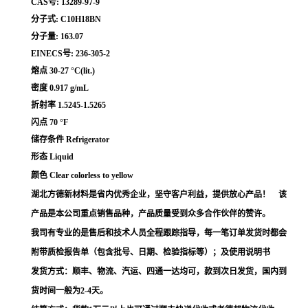
CAS号: 13289-97-9
分子式: C10H18BN
分子量: 163.07
EINECS号: 236-305-2
熔点 30-27 °C(lit.)
密度 0.917 g/mL
折射率 1.5245-1.5265
闪点 70 °F
储存条件 Refrigerator
形态 Liquid
颜色 Clear colorless to yellow
湖北方德新材料是省内优秀企业，坚守客户利益，提供放心产品！ 该
产品是本公司重点销售品种，产品质量受到众多合作伙伴的赞许。
我司有专业的是售后和技术人员全程跟踪指导，每一笔订单发货时都会
附带质检报告单（包含批号、日期、检验指标等）；及使用说明书
发货方式：顺丰、物流、汽运、四通一达均可，款到次日发货，国内到
货时间一般为2-4天。