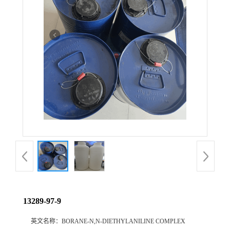
13289-97-9
英文名称：
BORANE-N,N-DIETHYLANILINE COMPLEX