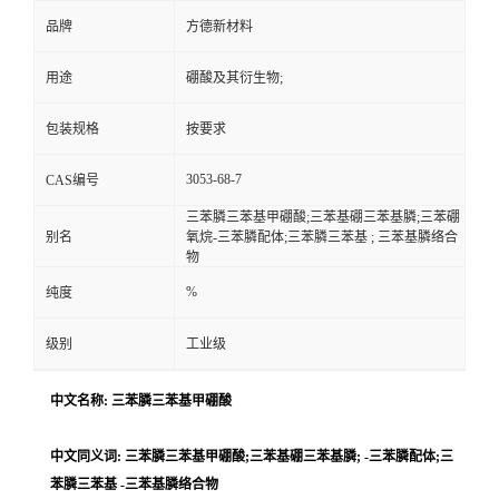
品牌
方德新材料
用途
硼酸及其衍生物;
包装规格
按要求
3053-68-7
CAS编号
三苯膦三苯基甲硼酸;三苯基硼三苯基膦;三苯硼
别名
氧烷-三苯膦配体;三苯膦三苯基 ; 三苯基膦络合
物
%
纯度
级别
工业级
中文名称: 三苯膦三苯基甲硼酸
中文同义词: 三苯膦三苯基甲硼酸;三苯基硼三苯基膦; -三苯膦配体;三
苯膦三苯基 -三苯基膦络合物