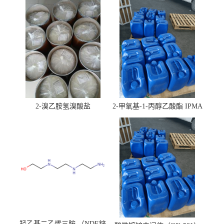
2-溴乙胺氢溴酸盐
2-甲氧基-1-丙醇乙酸酯 IPMA
羟乙基二乙烯三胺 （NDE锌