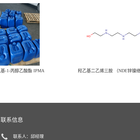
氧基-1-丙醇乙酸酯 IPMA
羟乙基二乙烯三胺 （NDE锌镍
联系信息
联系人：邱经理