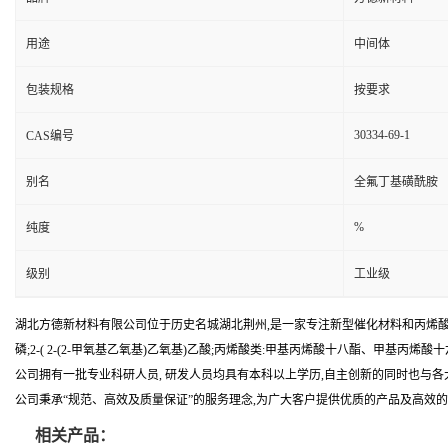
用途
中间体
包装规格
按要求
30334-69-1
CAS编号
别名
全氟丁基磺酰胺
%
纯度
级别
工业级
湖北方德新材料有限公司位于历史名城湖北荆州,是一家专注新型催化材料和丙烯酸
磷;2-( 2-(2-甲氧基乙氧基)乙氧基)乙酸;丙烯酸类:甲基丙烯酸十八酯、甲基
公司拥有一批专业科研人员, 研发人员均具有本科以上学历,自主创新的同时也与
公司秉承“规范、高效及质量保证”的服务理念,为广大客户提供优质的产品及高效的
相关产品：