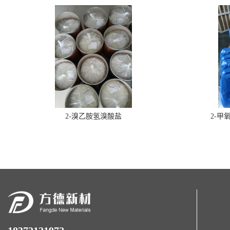
2-溴乙胺氢溴酸盐
2-甲