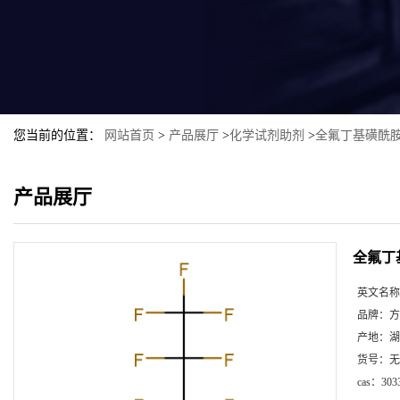
您当前的位置：
网站首页
>
产品展厅
>
化学试剂助剂
>
全氟丁基磺酰
产品展厅
全氟丁
英文名称
品牌：
方
产地：
湖
货号：
无
cas：
303