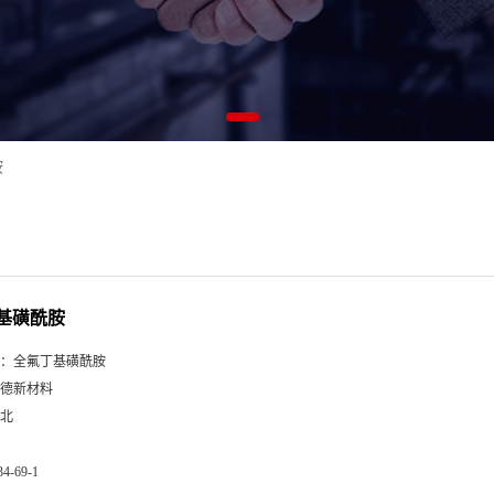
胺
基磺酰胺
：
全氟丁基磺酰胺
德新材料
北
34-69-1