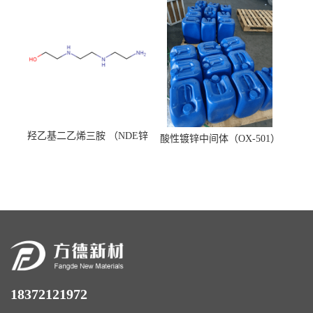
羟乙基二乙烯三胺 （NDE锌
酸性镀锌中间体（OX-501）
镍络合剂）
18372121972