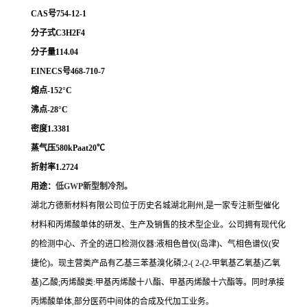
CAS号754-12-1
分子式C3H2F4
分子量114.04
EINECS号468-710-7
熔点-152°C
沸点-28°C
密度1.3381
蒸气压580kPaat20℃
折射率1.2724
用途：
低GWP新型制冷剂。
湖北方德新材料有限公司位于历史名城湖北荆州,是一家专注新型催化
材料和丙烯酸单体的研发、生产及销售的技术型企业。公司拥有现代化
的检测中心、齐全的进口检测仪器:液相色普仪(岛津)、气相色谱仪(安
捷伦)。现主营类产品有乙基三苯基溴化磷;2-( 2-(2-甲氧基乙氧基)乙氧
基)乙酸;丙烯酸类:甲基丙烯酸十八酯、甲基丙烯酸十六酯等。同时承接
丙烯酸单体,部分医药中间体的合成及代加工业务。