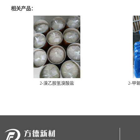
相关产品：
2-溴乙胺氢溴酸盐
2-甲