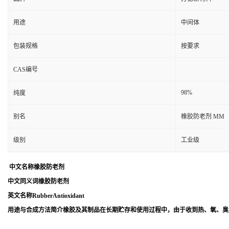
用途
中间体
包装规格
按要求
CAS编号
98%
纯度
别名
橡胶防老剂 MM
级别
工业级
中文名称橡胶防老剂
中文同义词橡胶防老剂
英文名称RubberAntioxidant
用途与合成方法简介橡胶及其制品在长期贮存和使用过程中，由于收到热、氧、臭