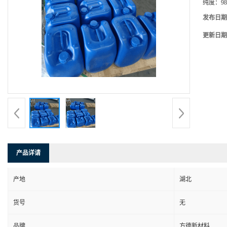
纯度：
98
发布日期
更新日期
产品详请
产地
湖北
货号
无
品牌
方德新材料