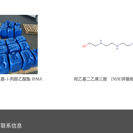
氧基-1-丙醇乙酸酯 IPMA
羟乙基二乙烯三胺 （NDE锌镍
联系信息