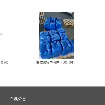
络合剂）
酸性镀锌中间体（OX-501）
产品分类