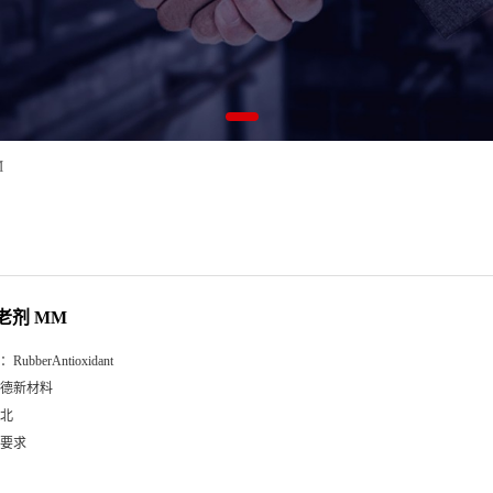
M
老剂 MM
：
RubberAntioxidant
德新材料
北
要求