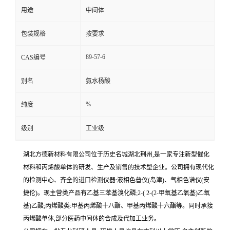
用途
中间体
包装规格
按要求
89-57-6
CAS编号
别名
氨水杨酸
%
纯度
级别
工业级
湖北方德新材料有限公司位于历史名城湖北荆州,是一家专注新型催化
材料和丙烯酸单体的研发、生产及销售的技术型企业。公司拥有现代化
的检测中心、齐全的进口检测仪器:液相色普仪(岛津)、气相色谱仪(安
捷伦)。现主营类产品有乙基三苯基溴化磷;2-( 2-(2-甲氧基乙氧基)乙氧
基)乙酸;丙烯酸类:甲基丙烯酸十八酯、甲基丙烯酸十六酯等。同时承接
丙烯酸单体,部分医药中间体的合成及代加工业务。