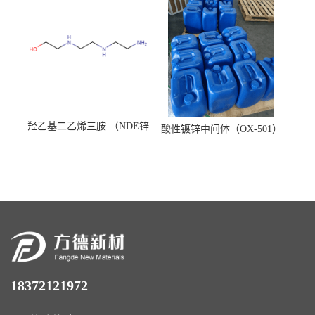
羟乙基二乙烯三胺 （NDE锌
酸性镀锌中间体（OX-501）
镍络合剂）
18372121972