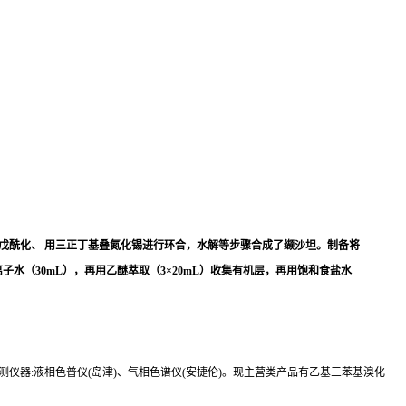
化、戊酰化、 用三正丁基叠氮化锡进行环合，水解等步骤合成了缬沙坦。制备将
离子水（30mL），再用乙醚萃取（3×20mL）收集有机层，再用饱和食盐水
器:液相色普仪(岛津)、气相色谱仪(安捷伦)。现主营类产品有乙基三苯基溴化