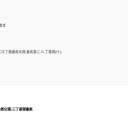
户要求
正丁基叠氮化锡;叠氮基三-N-丁基锡(IV);
叠氮化锡;三丁基锡叠氮