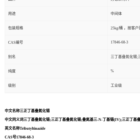
用途
中间体
包装规格
25kg/桶 ，按客
17846-68-3
CAS编号
别名
三丁基叠氮化锡;三
%
纯度
级别
工业级
中文名称三正丁基叠氮化锡
中文同义词三丁基叠氮化锡;三正丁基叠氮化锡;叠氮基三-N-丁基锡(IV);三正丁基
英文名称Tributyltinazide
CAS号17846-68-3