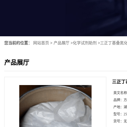
您当前的位置：
网站首页
>
产品展厅
>
化学试剂助剂
>
三正丁基叠氮
产品展厅
三正丁
英文名称
品牌：
方
产地：
湖
型号：
2
货号：
无