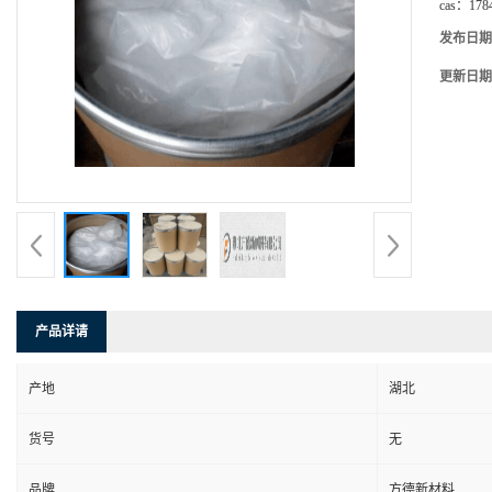
cas：
178
发布日期
更新日期
产品详请
产地
湖北
货号
无
品牌
方德新材料