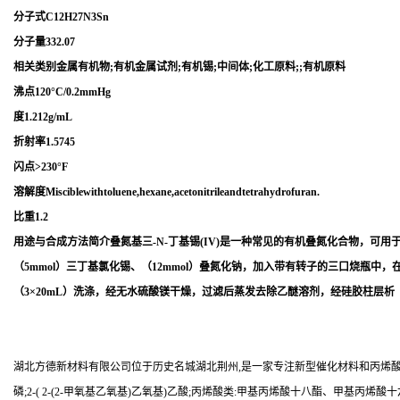
分子式C12H27N3Sn
分子量332.07
相关类别金属有机物;有机金属试剂;有机锡;中间体;化工原料;;有机原料
沸点120°C/0.2mmHg
度1.212g/mL
折射率1.5745
闪点>230°F
溶解度Misciblewithtoluene,hexane,acetonitrileandtetrahydrofuran.
比重1.2
用途与合成方法简介叠氮基三-N-丁基锡(IV)是一种常见的有机叠氮化合物，可
（5mmol）三丁基氯化锡、（12mmol）叠氮化钠，加入带有转子的三口烧瓶中，
（3×20mL）洗涤，经无水硫酸镁干燥，过滤后蒸发去除乙醚溶剂，经硅胶柱层析
湖北方德新材料有限公司位于历史名城湖北荆州,是一家专注新型催化材料和丙烯酸
磷;2-( 2-(2-甲氧基乙氧基)乙氧基)乙酸;丙烯酸类:甲基丙烯酸十八酯、甲基