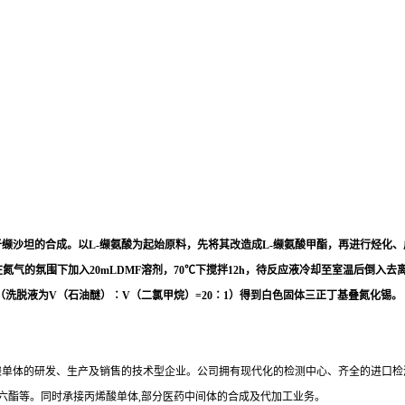
用于缬沙坦的合成。以L-缬氨酸为起始原料，先将其改造成L-缬氨酸甲酯，再进行烃
在氮气的氛围下加入20mLDMF溶剂，70℃下搅拌12h，待反应液冷却至室温后倒入去
（洗脱液为V（石油醚）∶V（二氯甲烷）=20∶1）得到白色固体三正丁基叠氮化锡。
单体的研发、生产及销售的技术型企业。公司拥有现代化的检测中心、齐全的进口检测仪
丙烯酸十六酯等。同时承接丙烯酸单体,部分医药中间体的合成及代加工业务。