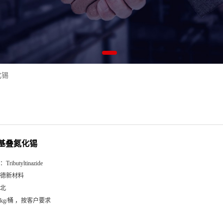
化锡
基叠氮化锡
：
Tributyltinazide
德新材料
北
5kg/桶 ，按客户要求