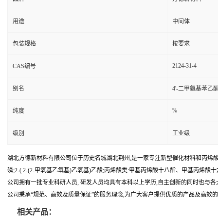
用途
中间体
包装规格
按要求
2124-31-4
CAS编号
别名
4'-二甲氨基苯乙
%
纯度
级别
工业级
湖北方德新材料有限公司位于历史名城湖北荆州,是一家专注新型催化材料和丙烯酸
磷;2-( 2-(2-甲氧基乙氧基)乙氧基)乙酸;丙烯酸类:甲基丙烯酸十八酯、甲基
公司拥有一批专业科研人员, 研发人员均具有本科以上学历,自主创新的同时也与
公司秉承“规范、高效及质量保证”的服务理念,为广大客户提供优质的产品及高效的
相关产品：