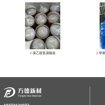
2-溴乙胺氢溴酸盐
2-甲