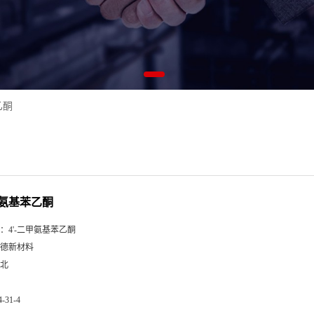
乙酮
甲氨基苯乙酮
：
4'-二甲氨基苯乙酮
德新材料
北
4-31-4