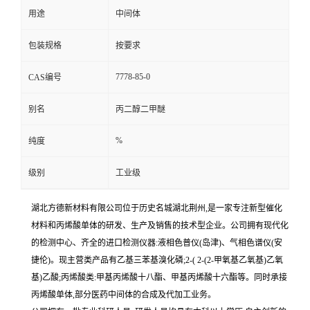
用途
中间体
包装规格
按要求
7778-85-0
CAS编号
别名
丙二醇二甲醚
%
纯度
级别
工业级
湖北方德新材料有限公司位于历史名城湖北荆州,是一家专注新型催化
材料和丙烯酸单体的研发、生产及销售的技术型企业。公司拥有现代化
的检测中心、齐全的进口检测仪器:液相色普仪(岛津)、气相色谱仪(安
捷伦)。现主营类产品有乙基三苯基溴化磷;2-( 2-(2-甲氧基乙氧基)乙氧
基)乙酸;丙烯酸类:甲基丙烯酸十八酯、甲基丙烯酸十六酯等。同时承接
丙烯酸单体,部分医药中间体的合成及代加工业务。