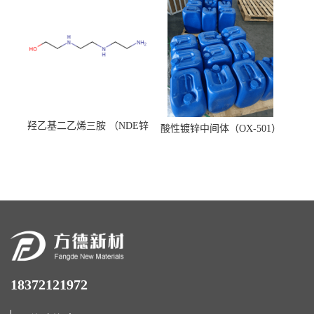
羟乙基二乙烯三胺 （NDE锌
酸性镀锌中间体（OX-501）
镍络合剂）
18372121972