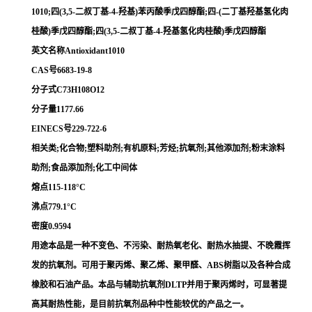
1010;四(3,5-二叔丁基-4-羟基)苯丙酸季戊四醇酯;四-(二丁基羟基氢化肉
桂酸)季戊四醇酯;四(3,5-二叔丁基-4-羟基氢化肉桂酸)季戊四醇酯
英文名称Antioxidant1010
CAS号6683-19-8
分子式C73H108O12
分子量1177.66
EINECS号229-722-6
相关类;化合物;塑料助剂;有机原料;芳烃;抗氧剂;其他添加剂;粉末涂料
助剂;食品添加剂;化工中间体
熔点115-118°C
沸点779.1°C
密度0.9594
用途本品是一种不变色、不污染、耐热氧老化、耐热水抽提、不晚霞挥
发的抗氧剂。可用于聚丙烯、聚乙烯、聚甲醛、ABS树脂以及各种合成
橡胶和石油产品。本品与辅助抗氧剂DLTP并用于聚丙烯时，可显著提
高其耐热性能，是目前抗氧剂品种中性能较优的产品之一。