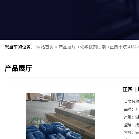
您当前的位置：
网站首页
>
产品展厅
>
化学试剂助剂
>
正四十烷 4181-9
产品展厅
正四十烷 
英文名称
品牌：
方
产地：
湖
型号：
按
货号：
无