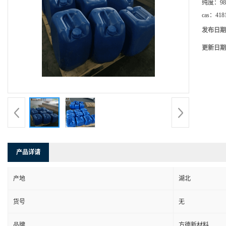
纯度：
98
cas：
418
发布日期
更新日期
产品详请
产地
湖北
货号
无
品牌
方德新材料