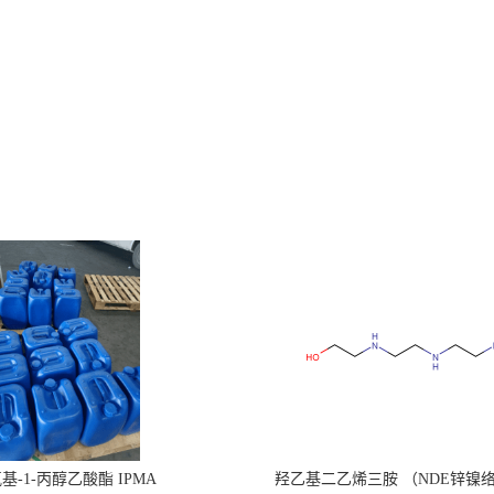
氧基-1-丙醇乙酸酯 IPMA
羟乙基二乙烯三胺 （NDE锌镍