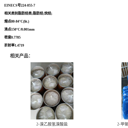
EINECS号224-055-7
相关类别脂肪烃类;脂肪烃;烷烃;
熔点80-84°C(lit.)
沸点150°C/0.001mm
密度0.7785
折射率1.4719
相关产品：
2-溴乙胺氢溴酸盐
2-甲