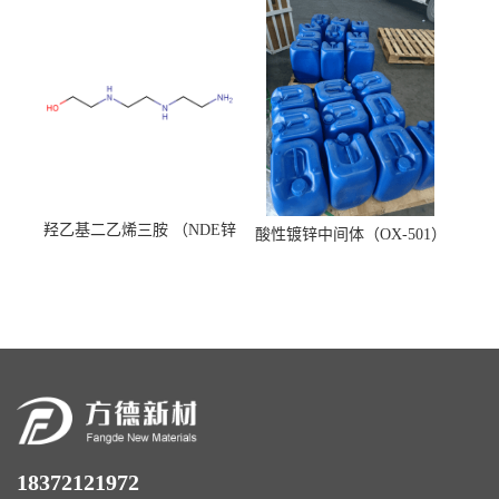
羟乙基二乙烯三胺 （NDE锌
酸性镀锌中间体（OX-501）
镍络合剂）
18372121972