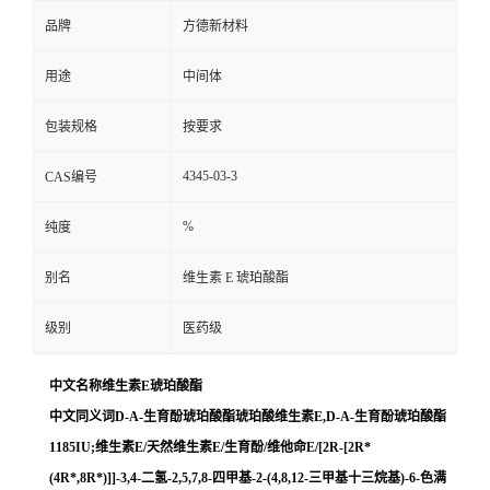
品牌
方德新材料
用途
中间体
包装规格
按要求
4345-03-3
CAS编号
%
纯度
别名
维生素 E 琥珀酸酯
级别
医药级
中文名称维生素E琥珀酸酯
中文同义词D-Α-生育酚琥珀酸酯琥珀酸维生素E,D-Α-生育酚琥珀酸酯
1185IU;维生素E/天然维生素E/生育酚/维他命E/[2R-[2R*
(4R*,8R*)]]-3,4-二氢-2,5,7,8-四甲基-2-(4,8,12-三甲基十三烷基)-6-色满