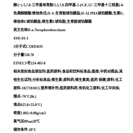
醇/(+)-5,7,8-三甲基母育酚/2,5,7,8-四甲基-2-(4',8',12'-三甲基十三烷基)-6-
色满醇醋酯/维他命戊;D-Α-生育酚琥珀酸盐;D-ALPHA琥珀酸酯;生素E;
维他命E琥珀酸盐;维生素E琥珀脂;生育酚琥珀酸酯
英文名称D-α-Tocopherolsuccinate
4345-03-3
3分子式C33H54O5
分子量530.78
EINECS号224-403-8
相关类别食品添加剂;医药原料;食品和饮料标准品;脂类;中药对照品;其
他生化试剂;分析标准品;维生素;原料药;维生素类;医药 保健;原料;化工
原料-1827181813;营养增补剂;医药原料药;有机化工原料;化工中间体;
熔点~76°C(lit.)
沸点625.8±55.0°C(
密度1.002±0.06g/cm3
蒸气压0Paat20℃
储存条件-20°C