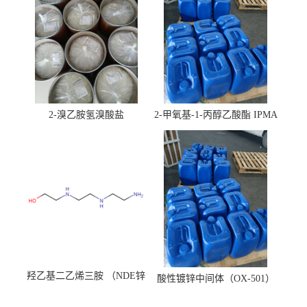
2-溴乙胺氢溴酸盐
2-甲氧基-1-丙醇乙酸酯 IPMA
羟乙基二乙烯三胺 （NDE锌
酸性镀锌中间体（OX-501）
镍络合剂）