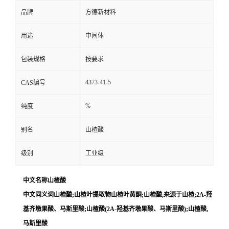
品牌
方德新材料
用途
中间体
包装规格
按要求
4373-41-5
CAS编号
%
纯度
别名
山楂酸
级别
工业级
中文名称山楂酸
中文同义词山楂酸;山楂叶提取物山楂叶黄酮;山楂酸,来源于山楂;2Α-羟
基齐墩果酸、马斯里酸;山楂酸(2Α-羟基齐墩果酸、马斯里酸);山楂酸,
马斯里酸