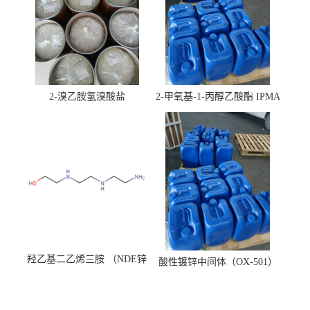
2-溴乙胺氢溴酸盐
2-甲氧基-1-丙醇乙酸酯 IPMA
羟乙基二乙烯三胺 （NDE锌
酸性镀锌中间体（OX-501）
镍络合剂）