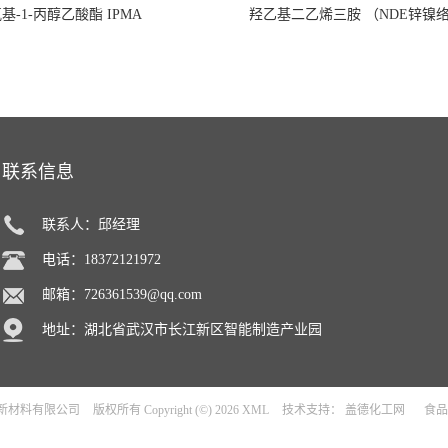
氧基-1-丙醇乙酸酯 IPMA
羟乙基二乙烯三胺 （NDE锌镍
联系信息
联系人：邱经理
电话：18372121972
邮箱：
726361539@qq.com
地址：湖北省武汉市长江新区智能制造产业园
新材料有限公司
版权所有 Copyright (©) 2026
XML
技术支持：
盖德化工网
食品