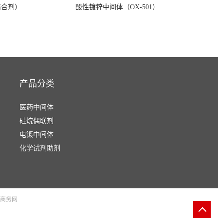
络合剂）
酸性镀锌中间体（OX-501）
产品分类
医药中间体
硅烷偶联剂
电镀中间体
化学试剂助剂
商务网