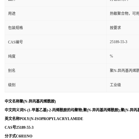
用途
热敏聚合物，可
包装规格
按要求
25189-55-3
CAS编号
%
纯度
别名
聚N-异丙基丙烯
级别
工业级
中文名称聚(N-异丙基丙烯酰胺)
中文同义词N-(1-甲基乙基)-2-丙烯酰胺的均聚物;聚(N-异丙基丙烯酰胺);聚(N-
英文名称POLY(N-ISOPROPYLACRYLAMIDE
CAS号25189-55-3
分子式C6H11NO