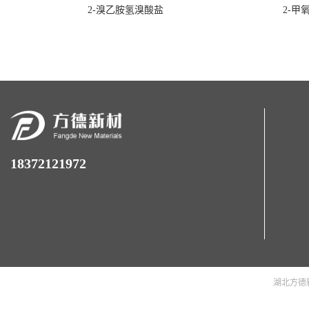
2-溴乙胺氢溴酸盐
2-甲
18372121972
湖北方德