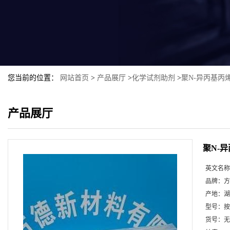
您当前的位置：
网站首页
>
产品展厅
>
化学试剂助剂
>
聚N-异丙基丙烯酰胺
产品展厅
聚N-异
英文名称
品牌：
方
产地：
湖
型号：
按
货号：
无