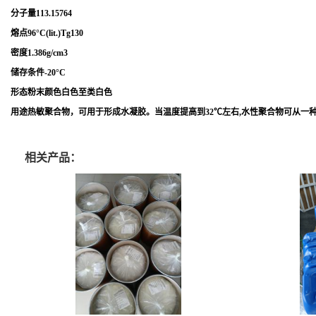
分子量113.15764
熔点96°C(lit.)Tg130
密度1.386g/cm3
储存条件-20°C
形态粉末颜色白色至类白色
用途热敏聚合物，可用于形成水凝胶。当温度提高到32℃左右,水性聚合物可从一
相关产品：