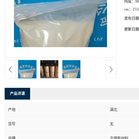
纯度：
99
cas：
251
发布日期
更新日期
产品详请
产地
湖北
货号
无
品牌
方德新材料