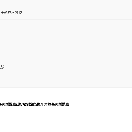
用于形成水凝胶
酰胺
异丙基丙烯酰胺),聚丙烯酰胺;聚N-异炳基丙烯酰胺