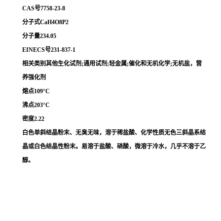
CAS号7758-23-8
分子式CaH4O8P2
分子量234.05
EINECS号231-837-1
相关类别其他生化试剂;通用试剂;轻金属;催化和无机化学;无机盐，营
养强化剂
熔点109°C
沸点203°C
密度2.22
白色单斜结晶粉末、无臭无味，溶于稀盐酸、
化学性质无色三斜晶系结
晶或白色结晶性粉末。易溶于盐酸、硝酸，微溶于冷水，几乎不溶于乙
醇。