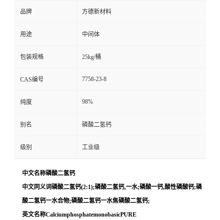
品牌
方德新材料
用途
中间体
包装规格
25kg/桶
7758-23-8
CAS编号
98%
纯度
别名
磷酸二氢钙
级别
工业级
中文名称磷酸二氢钙
中文同义词磷酸二氢钙(2:1);磷酸二氢钙,一水;磷酸一钙,酸性磷酸钙;磷
酸二氢钙一水合物;磷酸二氢钙一水焦磷酸二氢钙;
英文名称CalciumphosphatemonobasicPURE