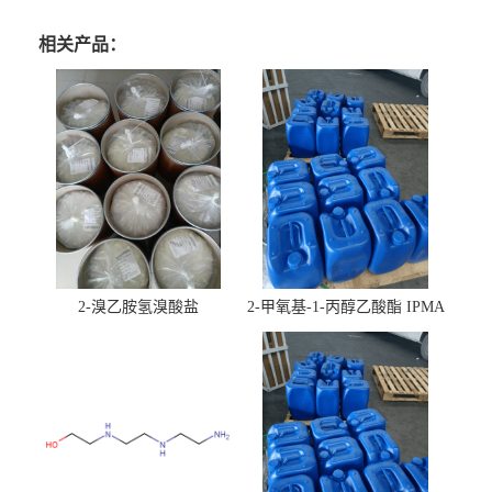
相关产品：
2-溴乙胺氢溴酸盐
2-甲氧基-1-丙醇乙酸酯 IPMA