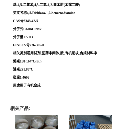
基-4,5-二氯苯,4,5-二氯-1,2-亚苯肼(苯撑二胺)
英文名称4,5-Dichloro-1,2-benzenediamine
CAS号5348-42-5
分子式C6H6Cl2N2
分子量177.03
EINECS号226-305-0
相关类别通用试剂;医药中间体;胺;有机砌块;合成材料中
熔点158-164°C(lit.)
沸点291.88°C
密度1.4668
用途用于有机合成
相关产品：