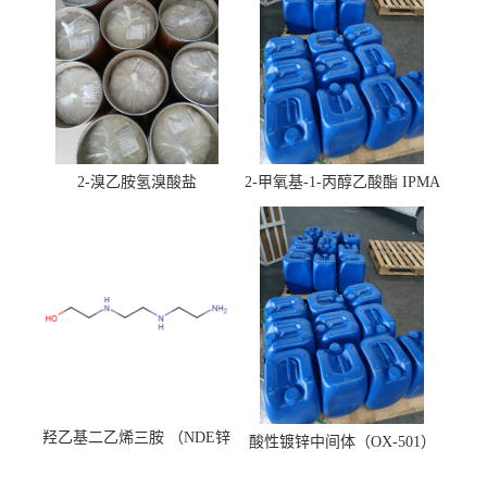
2-溴乙胺氢溴酸盐
2-甲氧基-1-丙醇乙酸酯 IPMA
羟乙基二乙烯三胺 （NDE锌
酸性镀锌中间体（OX-501）
镍络合剂）