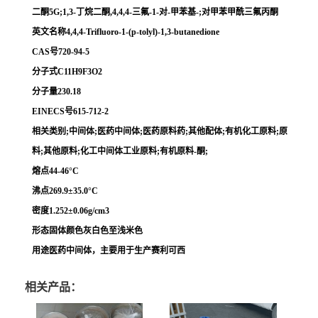
二酮5G;1,3-丁烷二酮,4,4,4-三氟-1-对-甲苯基-;对甲苯甲酰三氟丙酮
英文名称4,4,4-Trifluoro-1-(p-tolyl)-1,3-butanedione
CAS号720-94-5
分子式C11H9F3O2
分子量230.18
EINECS号615-712-2
相关类别;中间体;医药中间体;医药原料药;其他配体;有机化工原料;原
料;其他原料;化工中间体工业原料;有机原料-酮;
熔点44-46°C
沸点269.9±35.0°C
密度1.252±0.06g/cm3
形态固体颜色灰白色至浅米色
用途医药中间体，主要用于生产赛利可西
相关产品：