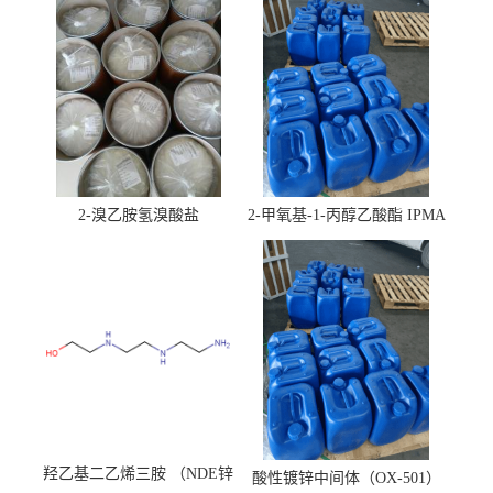
2-溴乙胺氢溴酸盐
2-甲氧基-1-丙醇乙酸酯 IPMA
羟乙基二乙烯三胺 （NDE锌
酸性镀锌中间体（OX-501）