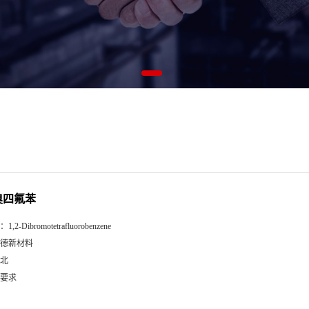
二溴四氟苯
：
1,2-Dibromotetrafluorobenzene
德新材料
北
要求