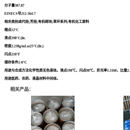
分子量307.87
EINECS号212-564-7
相关类别卤代烃;芳烃;有机砌块;苯环系列;有机化工原料
熔点12°C
沸点198°C(lit.
密度2.238g/mLat25°C(lit.)
闪点210°F
储存条件2-8°C
用途与合成方法化学性质无色液体。沸点198℃，闪点98℃，折光率1.5160，比重2.2
用途医药、农药、液晶材料中间体。
相关产品：