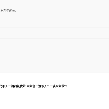
晶材料中间体。
溴四氟代苯,2-二溴四氟代苯;四氟邻二溴苯;1,2-二溴四氟苯*5