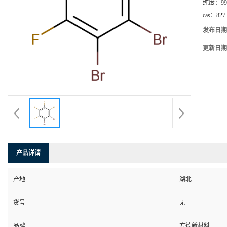
纯度：
99
cas：
827
发布日期
更新日期
产品详请
产地
湖北
货号
无
品牌
方德新材料