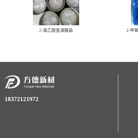
2-溴乙胺氢溴酸盐
2-甲
18372121972