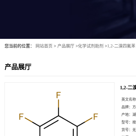
您当前的位置：
网站首页
>
产品展厅
>
化学试剂助剂
>
1,2-二溴四氟苯
产品展厅
1,2-
英文名称
品牌：
方
产地：
湖
型号：
按
货号：
无