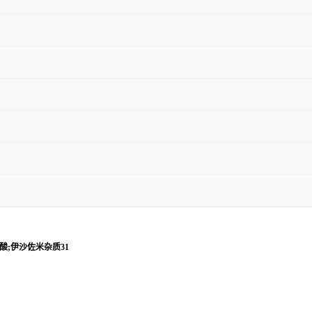
甲酸;伊沙佐米杂质31