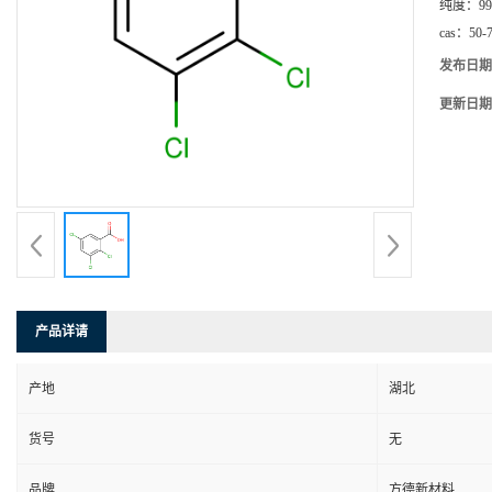
纯度：
99
cas：
50-
发布日期
更新日期
产品详请
产地
湖北
货号
无
品牌
方德新材料