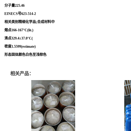
分子量225.46
EINECS号623-514-2
相关类别精细化学品;合成材料中
熔点166-167°C(lit.)
沸点329.4±37.0°C(
密度1.5599(estimate)
形态固体颜色白色至浅棕色
相关产品：