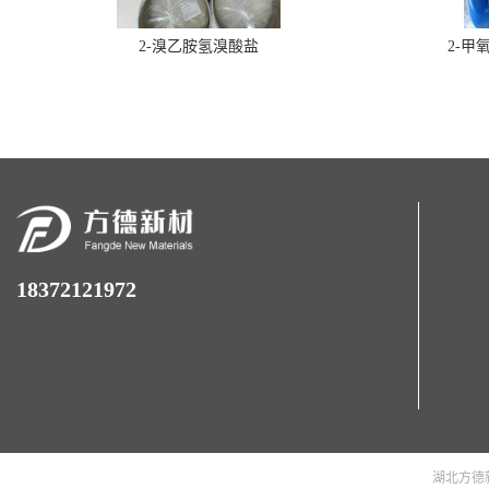
2-溴乙胺氢溴酸盐
2-甲
18372121972
湖北方德