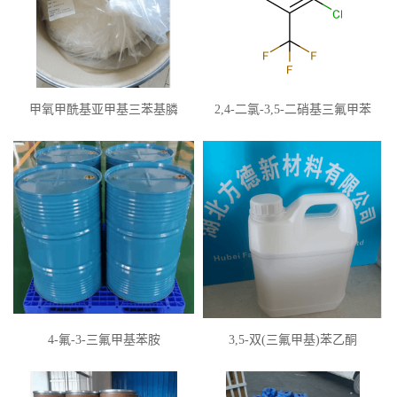
甲氧甲酰基亚甲基三苯基膦
2,4-二氯-3,5-二硝基三氟甲苯
4-氟-3-三氟甲基苯胺
3,5-双(三氟甲基)苯乙酮