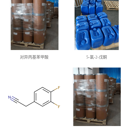
对异丙基苯甲酸
5-氯-2-戊酮