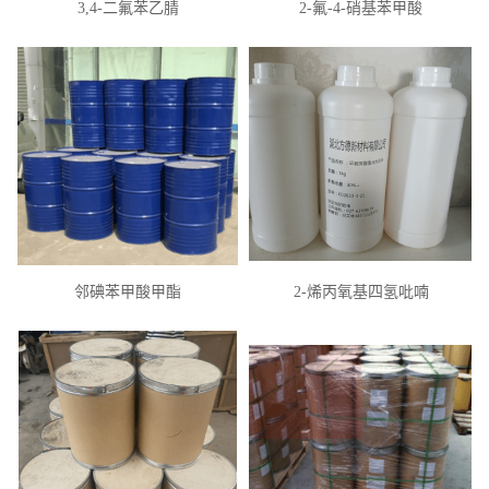
3,4-二氟苯乙腈
2-氟-4-硝基苯甲酸
邻碘苯甲酸甲酯
2-烯丙氧基四氢吡喃