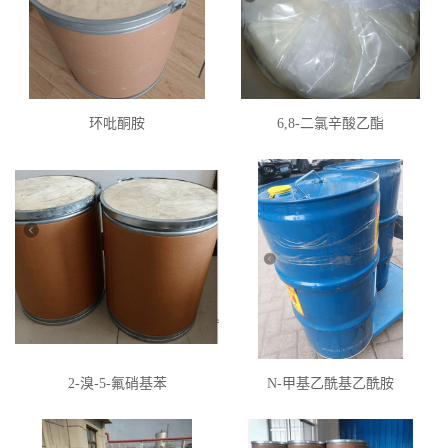
环吡酮胺
6,8-二氯辛酸乙酯
2-溴-5-氟硝基苯
N-甲基乙酰基乙酰胺