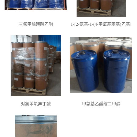
三氟甲烷磺酸乙酯
1-[2-氨基-1-(4-甲氧基苯基)乙基]
环己醇盐酸盐
对氯苯氧异丁酸
甲氨基乙醛缩二甲醇