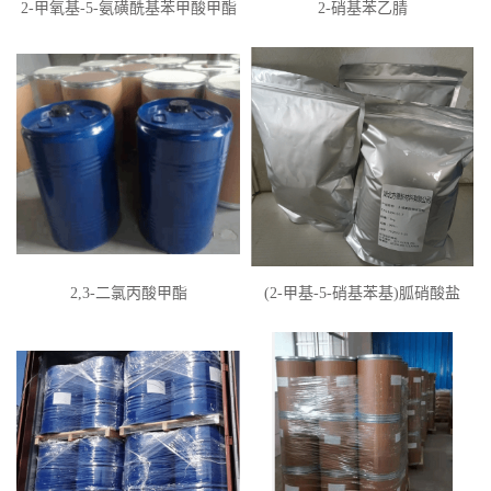
2-甲氧基-5-氨磺酰基苯甲酸甲酯
2-硝基苯乙腈
2,3-二氯丙酸甲酯
(2-甲基-5-硝基苯基)胍硝酸盐