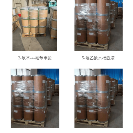
2-氨基-4-氟苯甲酸
5-溴乙酰水杨酰胺